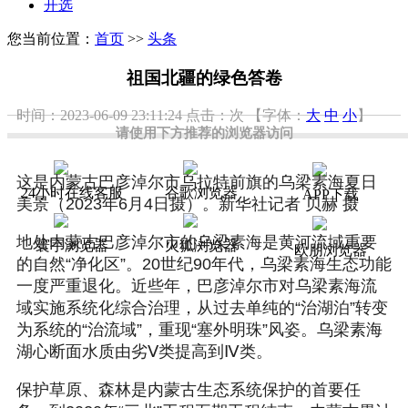
开选
您当前位置：
首页
>>
头条
祖国北疆的绿色答卷
时间：2023-06-09 23:11:24
点击：
次
【字体：
大
中
小
】
请使用下方推荐的浏览器访问
这是内蒙古巴彦淖尔市乌拉特前旗的乌梁素海夏日
24小时在线客服
谷歌浏览器
APP下载
美景（2023年6月4日摄）。新华社记者 贝赫 摄
地处内蒙古巴彦淖尔市的乌梁素海是黄河流域重要
寰宇浏览器
火狐浏览器
欧朋浏览器
的自然“净化区”。20世纪90年代，乌梁素海生态功能
一度严重退化。近些年，巴彦淖尔市对乌梁素海流
域实施系统化综合治理，从过去单纯的“治湖泊”转变
为系统的“治流域”，重现“塞外明珠”风姿。乌梁素海
湖心断面水质由劣Ⅴ类提高到Ⅳ类。
保护草原、森林是内蒙古生态系统保护的首要任